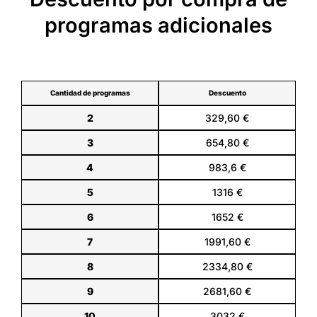
t
programas adicionales
i
v
e
:
Cantidad de programas
Descuento
2
329,60 €
3
654,80 €
4
983,6 €
5
1316 €
6
1652 €
7
1991,60 €
8
2334,80 €
9
2681,60 €
10
3032 €