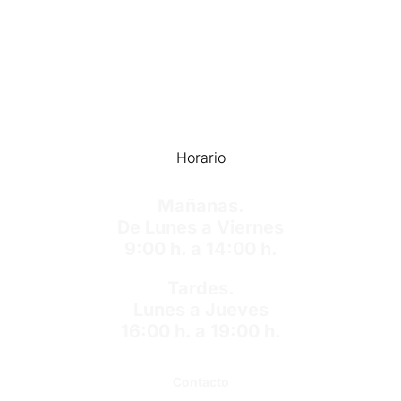
Horario
Mañanas.
De Lunes a Viernes
9:00 h. a 14:00 h.
Tardes.
Lunes a Jueves
16:00 h. a 19:00 h.
Contacto