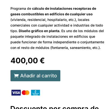
Programa de
cálculo de instalaciones receptoras de
gases combustibles en edificios de cualquier uso
(vivienda, residencial, hospitalario, etc.), locales
comerciales con cualquier actividad e industrias de todo
tipo.
Diseño gráfico en planta
. Es uno de los módulos del
paquete integrado de instalaciones en edificios que
puede funcionar de forma independiente o conjuntamente
con el resto de módulos (fontanería, saneamiento, etc.).
400,00
€
A
Añadir al carrito
l
t
e
r
n
Descuento por compra de
a